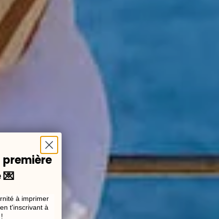
a première
 💌
rnité à imprimer
en t'inscrivant à
!